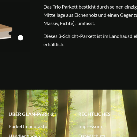
Das Trio Parkett besticht durch seinen einzi
Mittellage aus Eichenholz und einen Gegenzu
Massiv, Fichte), umfasst.
Dieses 3-Schicht-Parkett ist im Landhausdiel
erhältlich.
ÜBER GLAN-PARK ®
RECHTLICHES
Parkettmanufaktur
Impressum
Händler finden
Datenschutz