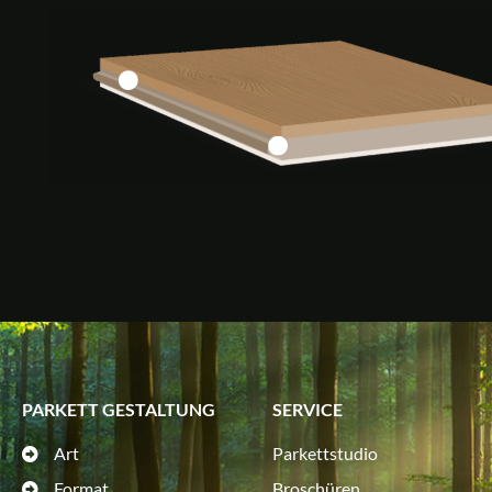
PARKETT GESTALTUNG
SERVICE
Art
Parkettstudio
Format
Broschüren